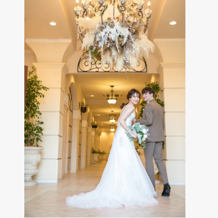
Cuisine & Sweets
ベストレート保証
Best rate guarantee
私たちの想い
Thought
ウェディングレポート
Wedding Report
口コミランキング
Ranking
アクセス
Access
お知らせ
News
よくあるご質問