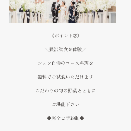
《ポイント➁》
＼贅沢試食を体験／
シェフ自慢のコース料理を
無料でご試食いただけます
こだわりの旬の野菜とともに
ご堪能下さい
◆完全ご予約制◆