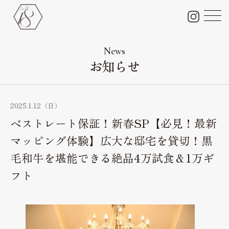
チャペル＆会場＆付帯設備
Chapel & Party space
News
お知らせ
フォトギャラリー
Photo Gallery
ブライダルフェア
2025.1.12（日）
Bridal fair
ベストレート保証！新春SP【必見！最新
料金プラン
マッピング体験】広大な邸宅を貸切！黒
Bridal plan
毛和牛を堪能できる絶品4万試食＆1万ギ
ペット婚
フト
Pet wedding
ドレス
Dress
料理・ケーキ