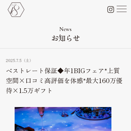
チャペル＆会場＆付帯設備
Chapel & Party space
News
お知らせ
フォトギャラリー
Photo Gallery
ブライダルフェア
2025.7.5（土）
Bridal fair
ベストレート保証◆年1BIGフェア*上質
料金プラン
空間×口コミ高評価を体感*最大160万優
Bridal plan
待×1.5万ギフト
ペット婚
Pet wedding
ドレス
Dress
料理・ケーキ