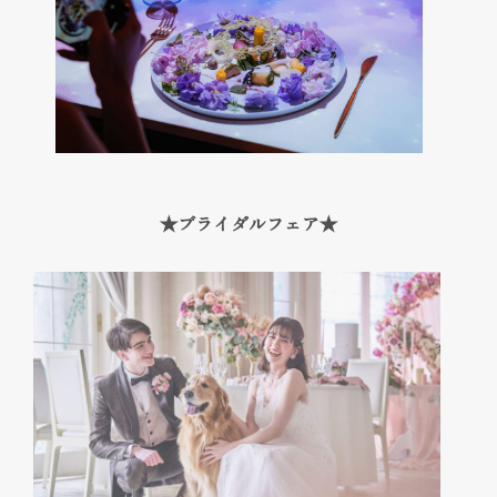
Cuisine & Sweets
ベストレート保証
Best rate guarantee
私たちの想い
Thought
ウェディングレポート
★ブライダルフェア★
Wedding Report
口コミランキング
Ranking
アクセス
Access
お知らせ
News
よくあるご質問