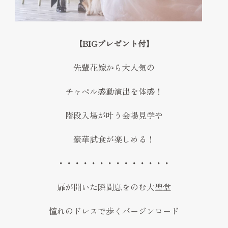
FAQ
見学予約
【BIGプレゼント付】
Reserve
お問い合わせ
先輩花嫁から大人気の
Contact
チャペル感動演出を体感！
資料請求
階段入場が叶う会場見学や
プライバシーポリシー
運営会社
豪華試食が楽しめる！
・・・・・・・・・・・・・・
扉が開いた瞬間息をのむ大聖堂
憧れのドレスで歩くバージンロード