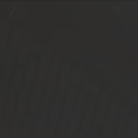
チャペル＆会場＆付帯設備
Chapel & Party space
フォトギャラリー
Photo Gallery
ブライダルフェア
Bridal fair
料金プラン
Bridal plan
ペット婚
Pet wedding
ドレス
Dress
料理・ケーキ