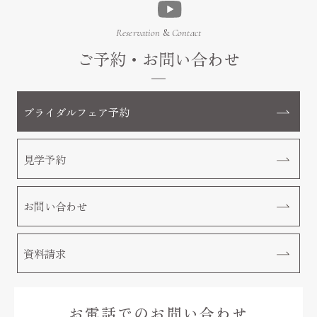
Reservation
&
Contact
チャペル＆会場＆付帯設備
ご予約・お問い合わせ
Chapel & Party space
フォトギャラリー
Photo Gallery
ブライダルフェア予約
ブライダルフェア
Bridal fair
見学予約
料金プラン
Bridal plan
お問い合わせ
ペット婚
Pet wedding
資料請求
ドレス
Dress
お電話でのお問い合わせ
料理・ケーキ