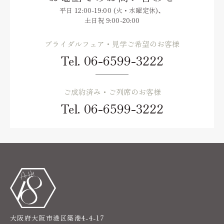
Cuisine & Sweets
平日 12:00-19:00 (火・水曜定休)、
土日祝 9:00-20:00
ベストレート保証
Best rate guarantee
ブライダルフェア・見学ご希望のお客様
Tel.
06-6599-3222
私たちの想い
Thought
ご成約済み・ご列席のお客様
ウェディングレポート
Tel.
06-6599-3222
Wedding Report
口コミランキング
Ranking
アクセス
Access
お知らせ
News
大阪府大阪市港区築港4-4-17
よくあるご質問