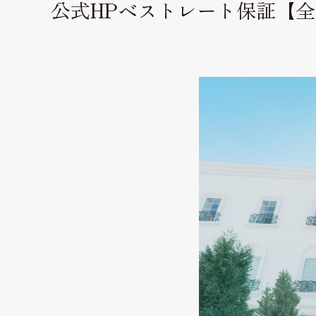
公式HPベストレート保証【全
ペット婚
Pet wedding
ドレス
Dress
料理・ケーキ
Cuisine & Sweets
ベストレート保証
Best rate guarantee
私たちの想い