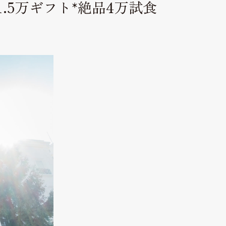
.5万ギフト*絶品4万試食