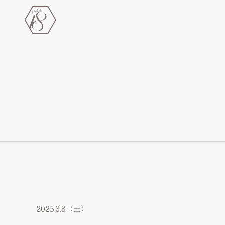
チャペル＆会場＆付帯設備
Chapel & Party space
フォトギャラリー
Photo Gallery
ブライダルフェア
Bridal fair
料金プラン
2025.3.8（土）
Bridal plan