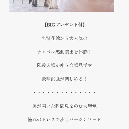
FAQ
見学予約
【BIGプレゼント付】
Reserve
お問い合わせ
先輩花嫁から大人気の
Contact
チャペル感動演出を体感！
資料請求
階段入場が叶う会場見学や
プライバシーポリシー
運営会社
豪華試食が楽しめる！
・・・・・・・・・・・・・・
扉が開いた瞬間息をのむ大聖堂
憧れのドレスで歩くバージンロード