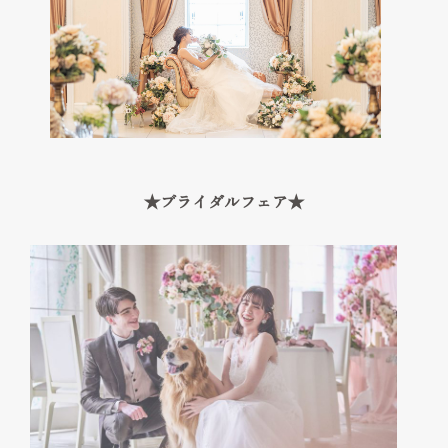
Cuisine & Sweets
ベストレート保証
Best rate guarantee
私たちの想い
Thought
ウェディングレポート
★ブライダルフェア★
Wedding Report
口コミランキング
Ranking
アクセス
Access
お知らせ
News
よくあるご質問