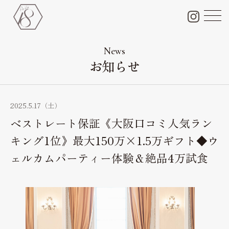
チャペル＆会場＆付帯設備
Chapel & Party space
News
お知らせ
フォトギャラリー
Photo Gallery
ブライダルフェア
2025.5.17（土）
Bridal fair
ベストレート保証《大阪口コミ人気ラン
料金プラン
キング1位》最大150万×1.5万ギフト◆ウ
Bridal plan
ェルカムパーティー体験＆絶品4万試食
ペット婚
Pet wedding
ドレス
Dress
料理・ケーキ