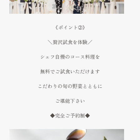
《ポイント➁》
＼贅沢試食を体験／
シェフ自慢のコース料理を
無料でご試食いただけます
こだわりの旬の野菜とともに
ご堪能下さい
◆完全ご予約制◆