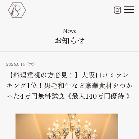
チャペル＆会場＆付帯設備
Chapel & Party space
News
お知らせ
フォトギャラリー
Photo Gallery
ブライダルフェア
2025.8.14（木）
Bridal fair
【料理重視の方必見！】大阪口コミラン
料金プラン
キング1位！黒毛和牛など豪華食材をつか
Bridal plan
った4万円無料試食《最大140万円優待 》
ペット婚
Pet wedding
ドレス
Dress
料理・ケーキ