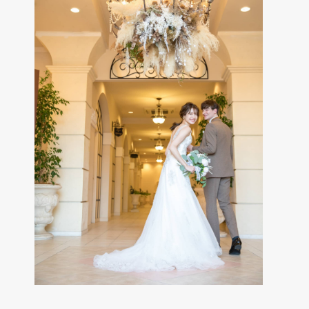
Cuisine & Sweets
ベストレート保証
Best rate guarantee
私たちの想い
Thought
ウェディングレポート
Wedding Report
口コミランキング
Ranking
アクセス
Access
お知らせ
News
よくあるご質問