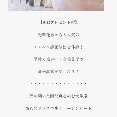
FAQ
見学予約
【BIGプレゼント付】
Reserve
お問い合わせ
先輩花嫁から大人気の
Contact
チャペル感動演出を体感！
資料請求
階段入場が叶う会場見学や
プライバシーポリシー
運営会社
豪華試食が楽しめる！
・・・・・・・・・・・・・・
扉が開いた瞬間息をのむ大聖堂
憧れのドレスで歩くバージンロード