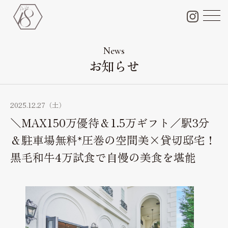
チャペル＆会場＆付帯設備
Chapel & Party space
News
お知らせ
フォトギャラリー
Photo Gallery
ブライダルフェア
2025.12.27（土）
Bridal fair
＼MAX150万優待＆1.5万ギフト／駅3分
料金プラン
＆駐車場無料*圧巻の空間美×貸切邸宅！
Bridal plan
黒毛和牛4万試食で自慢の美食を堪能
ペット婚
Pet wedding
ドレス
Dress
料理・ケーキ