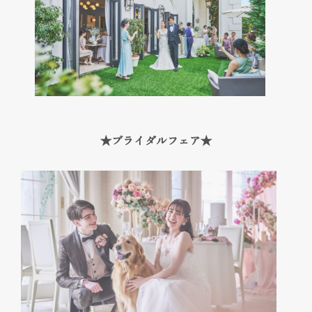
Cuisine & Sweets
ベストレート保証
Best rate guarantee
私たちの想い
Thought
ウェディングレポート
★ブライダルフェア★
Wedding Report
口コミランキング
Ranking
アクセス
Access
お知らせ
News
よくあるご質問