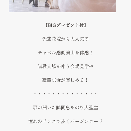
FAQ
見学予約
【BIGプレゼント付】
Reserve
お問い合わせ
先輩花嫁から大人気の
Contact
チャペル感動演出を体感！
資料請求
階段入場が叶う会場見学や
プライバシーポリシー
運営会社
豪華試食が楽しめる！
・・・・・・・・・・・・・・
扉が開いた瞬間息をのむ大聖堂
憧れのドレスで歩くバージンロード