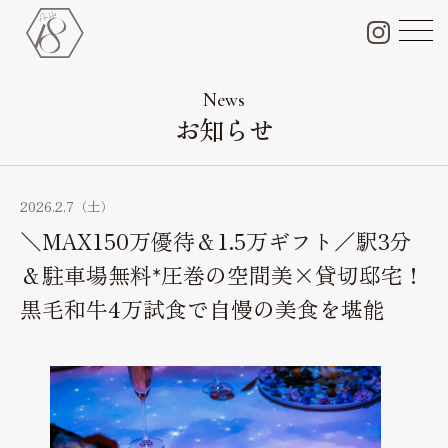
チャペル＆会場＆付帯設備
Chapel & Party space
News
お知らせ
フォトギャラリー
Photo Gallery
ブライダルフェア
2026.2.7（土）
Bridal fair
＼MAX150万優待＆1.5万ギフト／駅3分
料金プラン
＆駐車場無料*圧巻の空間美×貸切邸宅！
Bridal plan
黒毛和牛4万試食で自慢の美食を堪能
ペット婚
Pet wedding
ドレス
Dress
料理・ケーキ