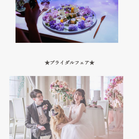
Cuisine & Sweets
ベストレート保証
Best rate guarantee
私たちの想い
Thought
ウェディングレポート
★ブライダルフェア★
Wedding Report
口コミランキング
Ranking
アクセス
Access
お知らせ
News
よくあるご質問