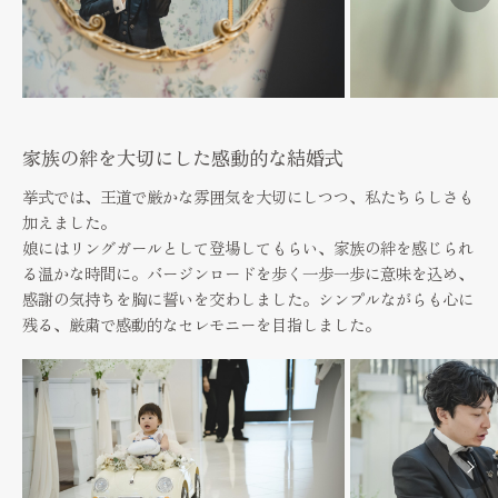
FAQ
見学予約
Reserve
お問い合わせ
家族の絆を大切にした感動的な結婚式
Contact
挙式では、王道で厳かな雰囲気を大切にしつつ、私たちらしさも
資料請求
加えました。
娘にはリングガールとして登場してもらい、家族の絆を感じられ
プライバシーポリシー
る温かな時間に。バージンロードを歩く一歩一歩に意味を込め、
運営会社
感謝の気持ちを胸に誓いを交わしました。シンプルながらも心に
残る、厳粛で感動的なセレモニーを目指しました。