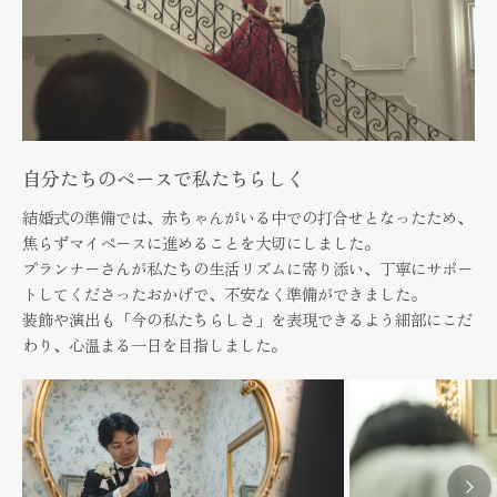
Cuisine & Sweets
ベストレート保証
Best rate guarantee
私たちの想い
Thought
自分たちのペースで私たちらしく
ウェディングレポート
結婚式の準備では、赤ちゃんがいる中での打合せとなったため、
Wedding Report
焦らずマイペースに進めることを大切にしました。
プランナーさんが私たちの生活リズムに寄り添い、丁寧にサポー
口コミランキング
トしてくださったおかげで、不安なく準備ができました。
Ranking
装飾や演出も「今の私たちらしさ」を表現できるよう細部にこだ
わり、心温まる一日を目指しました。
アクセス
Access
お知らせ
News
よくあるご質問