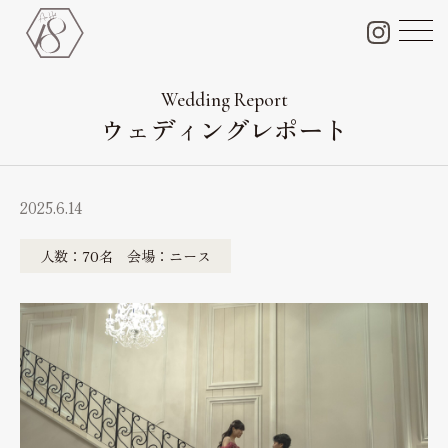
チャペル＆会場＆付帯設備
Chapel & Party space
Wedding Report
ウェディングレポート
フォトギャラリー
Photo Gallery
ブライダルフェア
2025.6.14
Bridal fair
料金プラン
人数：70名 会場：ニース
Bridal plan
ペット婚
Pet wedding
ドレス
Dress
料理・ケーキ